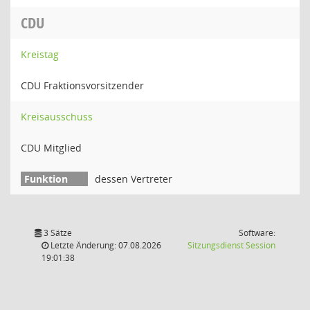
CDU
Kreistag
CDU Fraktionsvorsitzender
Kreisausschuss
CDU Mitglied
dessen Vertreter
3 Sätze
Software:
(Wird in
Letzte Änderung: 07.08.2026
Sitzungsdienst
Session
19:01:38