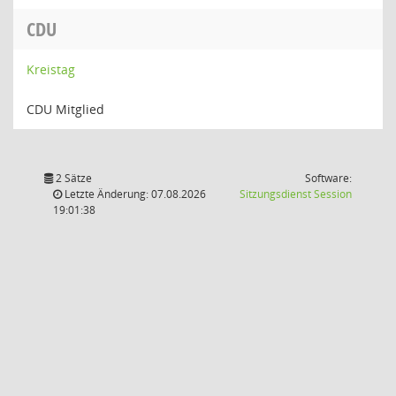
CDU
Kreistag
CDU Mitglied
2 Sätze
Software:
(Wird in
Letzte Änderung: 07.08.2026
Sitzungsdienst
Session
19:01:38