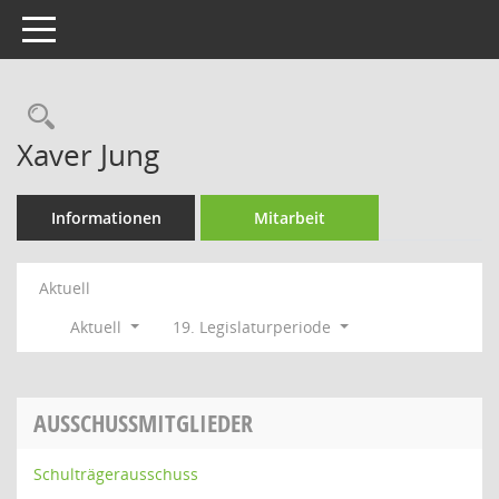
Toggle navigation
Rechercheauswahl
Xaver Jung
Informationen
Mitarbeit
Aktuell
Aktuell
19. Legislaturperiode
AUSSCHUSSMITGLIEDER
Schulträgerausschuss