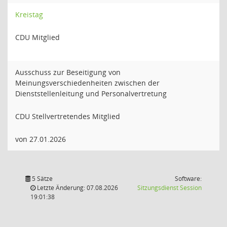
Kreistag
CDU Mitglied
Ausschuss zur Beseitigung von
Meinungsverschiedenheiten zwischen der
Dienststellenleitung und Personalvertretung
CDU Stellvertretendes Mitglied
von 27.01.2026
5 Sätze
Software:
(Wird in
Letzte Änderung: 07.08.2026
Sitzungsdienst
Session
19:01:38