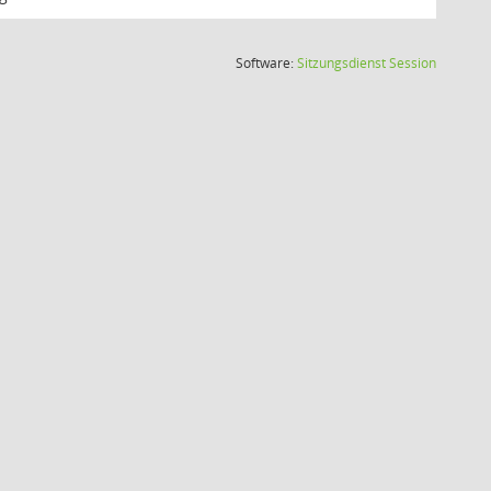
(Wird in
Software:
Sitzungsdienst
Session