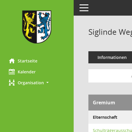
Toggle navigation
Siglinde We
Informationen
Startseite
Kalender
Organisation
Gremium
Elternschaft
Schulträgeraussch