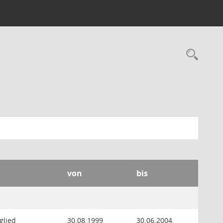
Rec
von
bis
glied
30.08.1999
30.06.2004