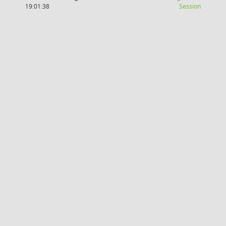
(Wird in
19:01:38
Session