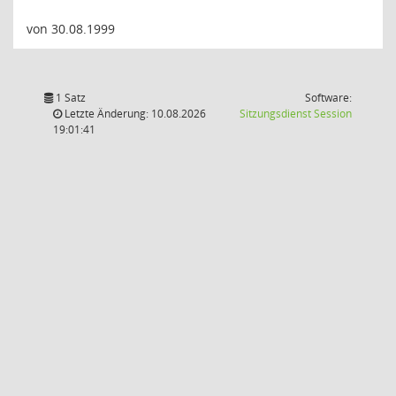
von 30.08.1999
1 Satz
Software:
(Wird in
Letzte Änderung: 10.08.2026
Sitzungsdienst
Session
19:01:41