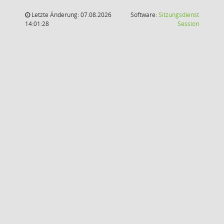
Letzte Änderung: 07.08.2026
Software:
Sitzungsdienst
(Wird in
14:01:28
Session