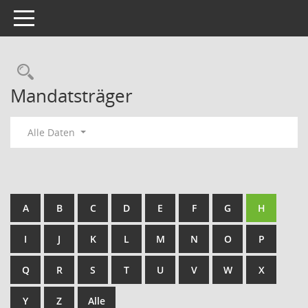
Toggle navigation
Rechercheauswahl
Mandatsträger
Alle Daten
A
B
C
D
E
F
G
H
I
J
K
L
M
N
O
P
Q
R
S
T
U
V
W
X
Y
Z
Alle