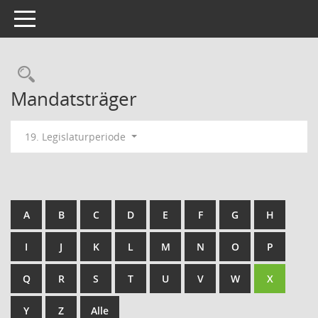
Toggle navigation
Rechercheauswahl
Mandatsträger
19. Legislaturperiode
A
B
C
D
E
F
G
H
I
J
K
L
M
N
O
P
Q
R
S
T
U
V
W
X
Y
Z
Alle