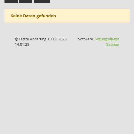
Keine Daten gefunden.
Letzte Änderung: 07.08.2026
Software:
Sitzungsdienst
(Wird in
14:01:28
Session