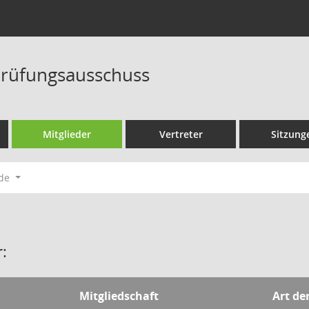
rüfungsausschuss
Mitglieder
Vertreter
Sitzung
ode
:
Mitgliedschaft
Art de