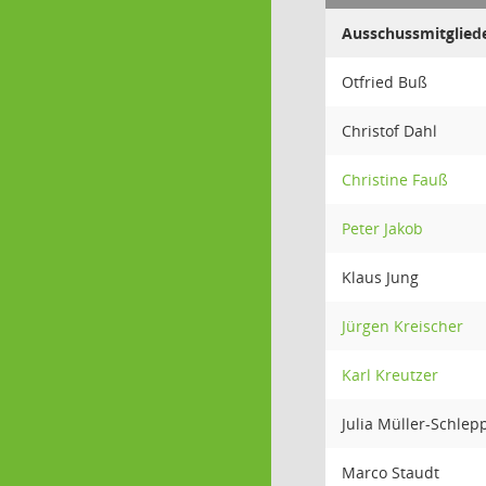
Ausschussmitglied
Otfried Buß
Christof Dahl
Christine Fauß
Peter Jakob
Klaus Jung
Jürgen Kreischer
Karl Kreutzer
Julia Müller-Schlep
Marco Staudt