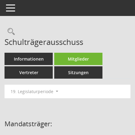
Toggle navigation
Rechercheauswahl
Schulträgerausschuss
Informationen
Mitglieder
Vertreter
Sitzungen
19. Legislaturperiode
Mandatsträger: