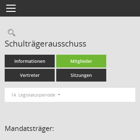
Toggle navigation
Rechercheauswahl
Schulträgerausschuss
Informationen
Mitglieder
Vertreter
Sitzungen
14. Legislaturperiode
Mandatsträger: