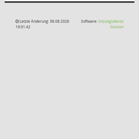
Letzte Änderung: 06.08.2026
Software:
Sitzungsdienst
(Wird in
19:01:42
Session