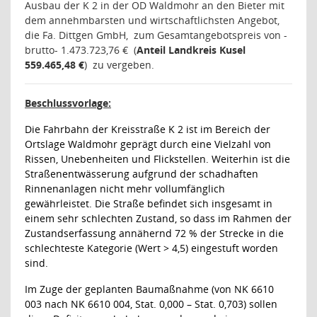
Ausbau der K 2 in der OD Waldmohr
an den Bieter mit
dem annehmbarsten und wirtschaftlichsten Angebot,
die Fa. Dittgen GmbH,
zum Gesamtangebotspreis von -
brutto- 1.473.723,76 €
(
Anteil Landkreis Kusel
559.465,48 €
)
zu vergeben.
Beschlussvorlage:
Die Fahrbahn der Kreisstraße K 2 ist im Bereich der
Ortslage Waldmohr geprägt durch eine Vielzahl von
Rissen, Unebenheiten und Flickstellen. Weiterhin ist die
Straßenentwässerung aufgrund der schadhaften
Rinnenanlagen nicht mehr vollumfänglich
gewährleistet. Die Straße befindet sich insgesamt in
einem sehr schlechten Zustand, so dass im Rahmen der
Zustandserfassung annähernd 72 % der Strecke in die
schlechteste Kategorie (Wert > 4,5) eingestuft worden
sind.
Im Zuge der geplanten Baumaßnahme (von NK 6610
003 nach NK 6610 004, Stat. 0,000 – Stat. 0,703) sollen