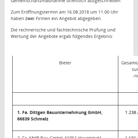
Gemeinschaftsmaßnahme öffentlich ausgeschrieben.
Zum Eröffnungstermin am 16.08.2018 um 11:00 Uhr
haben
zwei
Firmen ein Angebot abgegeben.
Die rechnerische und fachtechnische Prüfung und
Wertung der Angebote ergab folgendes Ergebnis:
Bieter
Gesamt
s
-n
1. Fa. Dittgen Bauunternehmung GmbH,
1.238
66839 Schmelz
2. Fa. MHB Bau GmbH, 66851 Hauptstuhl
1.686.