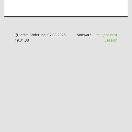
Letzte Änderung: 07.08.2026
Software:
Sitzungsdienst
(Wird in
19:01:38
Session