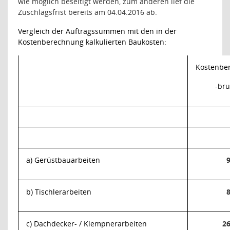
wie möglich beseitigt werden, zum anderen lief die
Zuschlagsfrist bereits am 04.04.2016 ab.
Vergleich der Auftragssummen mit den in der
Kostenberechnung kalkulierten Baukosten:
Kostenbe
-bru
a) Gerüstbauarbeiten
9
b) Tischlerarbeiten
8
c) Dachdecker- / Klempnerarbeiten
26