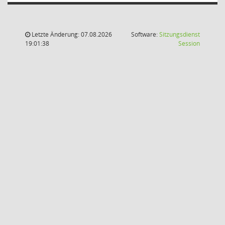
Letzte Änderung: 07.08.2026
Software:
Sitzungsdienst
(Wird in
19:01:38
Session