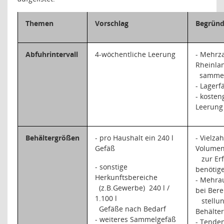
Themen
Vorschlag
Begrün
Abfuhrintervall
4-wöchentliche Leerung
- Mehrza
Rheinlan
sammel
- Lagerf
- kosten
Leerung
Behältergrößen
- pro Haushalt ein 240 l
- Vielza
Gefäß
Volume
zur Er
- sonstige
benötig
Herkunftsbereiche
- Mehra
(z.B.Gewerbe)
240 l /
bei Bere
1.100 l
stellu
Gefäße nach Bedarf
Behälte
- weiteres Sammelgefäß
- Tende