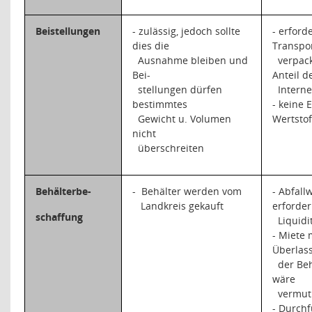
Beistellungen
- zulässig, jedoch sollte
- erford
dies die
Transpor
Ausnahme bleiben und
verpac
Bei-
Anteil d
stellungen dürfen
Intern
bestimmtes
- keine 
Gewicht u. Volumen
Wertstof
nicht
überschreiten
Behälterbe-
-
Behälter werden vom
- Abfall
Landkreis gekauft
erforder
schaffung
Liquidi
- Miete 
Überlas
der Beh
wäre
vermutl
- Durch