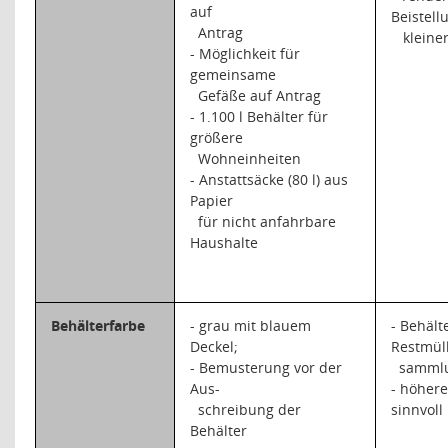
auf
Beistell
Antrag
kleine
- Möglichkeit für
gemeinsame
Gefäße auf Antrag
- 1.100 l Behälter für
größere
Wohneinheiten
- Anstattsäcke (80 l) aus
Papier
für nicht anfahrbare
Haushalte
Behälterfarbe
- grau mit blauem
- Behält
Deckel;
Restmüll
- Bemusterung vor der
sammlu
Aus-
- höher
schreibung der
sinnvoll
Behälter