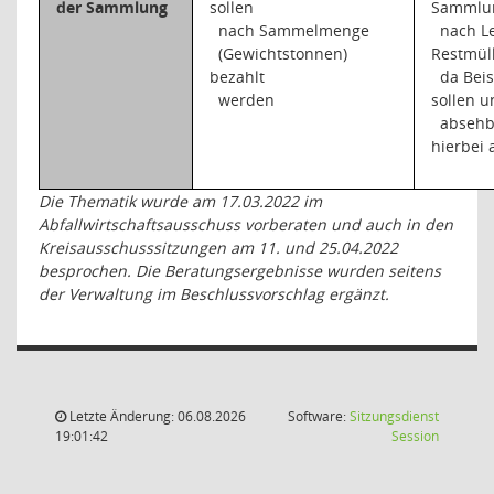
der Sammlung
sollen
Sammlun
nach Sammelmenge
nach L
(Gewichtstonnen)
Restmüll
bezahlt
da Beis
werden
sollen u
absehb
hierbei 
Die Thematik wurde am 17.03.2022 im
Abfallwirtschaftsausschuss vorberaten und auch in den
Kreisausschusssitzungen am 11. und 25.04.2022
besprochen. Die Beratungsergebnisse wurden seitens
der Verwaltung im Beschlussvorschlag ergänzt.
Letzte Änderung: 06.08.2026
Software:
Sitzungsdienst
(Wird in
19:01:42
Session