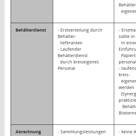
Behälter
eigene
Behälterdienst
- Erstverteilung durch
- Erstma
Behälter-
sollte in
lieferanten
in ein
- Laufender
Einführ
Behälterdienst
Papiert
durch kreiseigenes
personal
Personal
- laufen
kreis-
eigene
werden
(Synerg
praktizi
Behält
Biotonne
Abrechnung
- Sammlungsleistungen
- keine