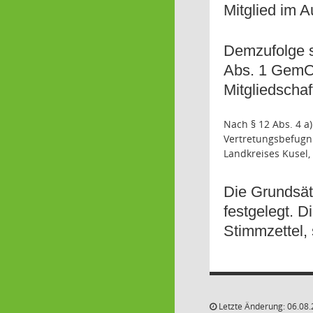
Mitglied im A
Demzufolge s
Abs. 1 GemO g
Mitgliedscha
Nach § 12 Abs. 4 a
Vertretungsbefugni
Landkreises Kusel,
Die Grundsät
festgelegt. D
Stimmzettel, 
Letzte Änderung: 06.08.