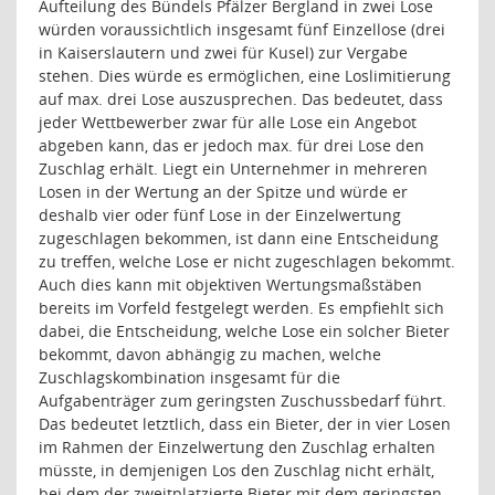
Aufteilung des Bündels Pfälzer Bergland in zwei Lose
würden voraussichtlich insgesamt fünf Einzellose (drei
in Kaiserslautern und zwei für Kusel) zur Vergabe
stehen. Dies würde es ermöglichen, eine Loslimitierung
auf max. drei Lose auszusprechen. Das bedeutet, dass
jeder Wettbewerber zwar für alle Lose ein Angebot
abgeben kann, das er jedoch max. für drei Lose den
Zuschlag erhält. Liegt ein Unternehmer in mehreren
Losen in der Wertung an der Spitze und würde er
deshalb vier oder fünf Lose in der Einzelwertung
zugeschlagen bekommen, ist dann eine Entscheidung
zu treffen, welche Lose er nicht zugeschlagen bekommt.
Auch dies kann mit objektiven Wertungsmaßstäben
bereits im Vorfeld festgelegt werden. Es empfiehlt sich
dabei, die Entscheidung, welche Lose ein solcher Bieter
bekommt, davon abhängig zu machen, welche
Zuschlagskombination insgesamt für die
Aufgabenträger zum geringsten Zuschussbedarf führt.
Das bedeutet letztlich, dass ein Bieter, der in vier Losen
im Rahmen der Einzelwertung den Zuschlag erhalten
müsste, in demjenigen Los den Zuschlag nicht erhält,
bei dem der zweitplatzierte Bieter mit dem geringsten