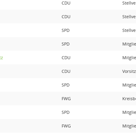
CDU
Stellv
CDU
Stellv
SPD
Stellv
SPD
Mitgli
tz
CDU
Mitgli
CDU
Vorsitz
SPD
Mitgli
FWG
Kreisb
SPD
Mitgli
FWG
Mitgli