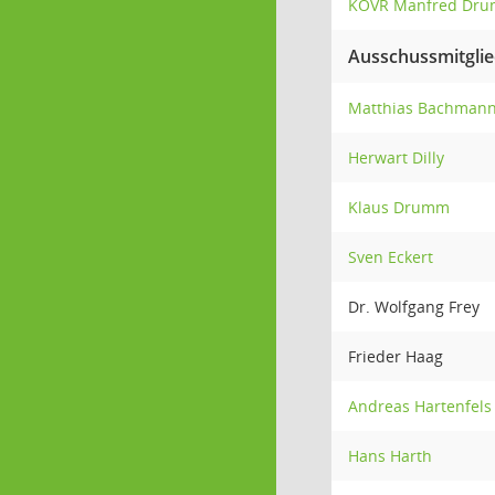
KOVR Manfred Dr
Ausschussmitgli
Matthias Bachman
Herwart Dilly
Klaus Drumm
Sven Eckert
Dr. Wolfgang Frey
Frieder Haag
Andreas Hartenfels
Hans Harth