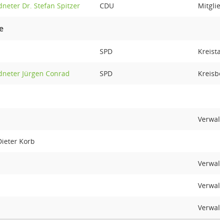
dneter Dr. Stefan Spitzer
CDU
Mitgli
e
SPD
Kreist
rdneter Jürgen Conrad
SPD
Kreisb
Verwa
Dieter Korb
Verwa
Verwa
Verwa