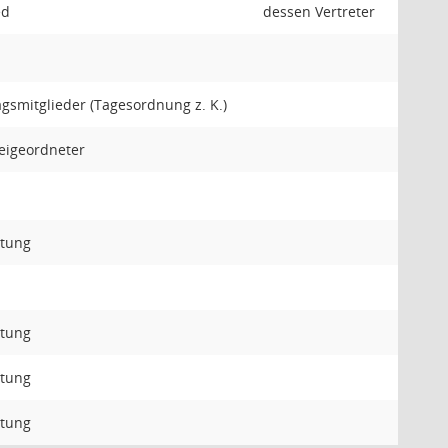
ed
dessen Vertreter
agsmitglieder (Tagesordnung z. K.)
eigeordneter
ltung
ltung
ltung
ltung