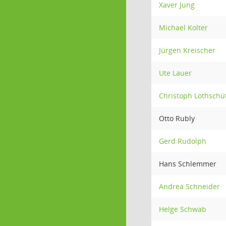
Xaver Jung
Michael Kolter
Jürgen Kreischer
Ute Lauer
Christoph Lothschü
Otto Rubly
Gerd Rudolph
Hans Schlemmer
Andrea Schneider
Helge Schwab