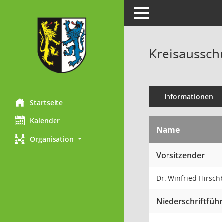
Toggle navigation
Kreisaussch
Informationen
Startseite
Kalender
Name
Organisation
Vorsitzender
Dr. Winfried Hirsc
Niederschriftfüh