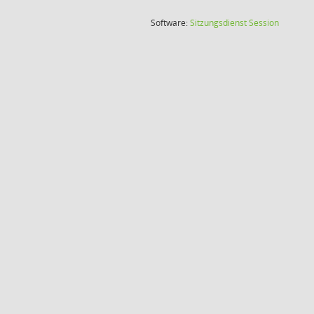
(Wird in
Software:
Sitzungsdienst
Session