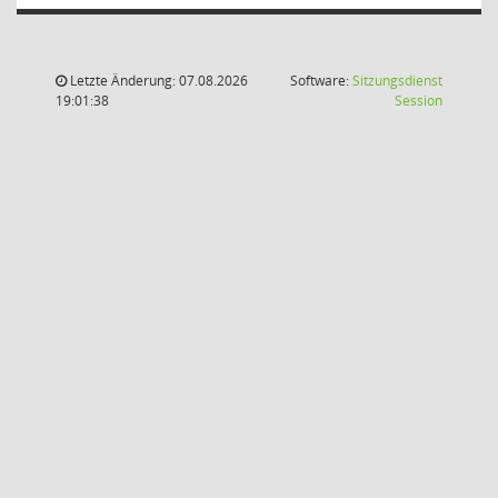
Letzte Änderung: 07.08.2026
Software:
Sitzungsdienst
(Wird in
19:01:38
Session