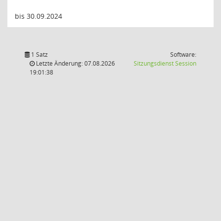
bis 30.09.2024
1 Satz
Software:
(Wird in
Letzte Änderung: 07.08.2026
Sitzungsdienst
Session
19:01:38