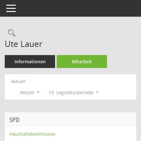
Toggle navigation
Rechercheauswahl
Ute Lauer
Informationen
Mitarbeit
Aktuell
Aktuell
19. Legislaturperiode
SPD
Haushaltskommission