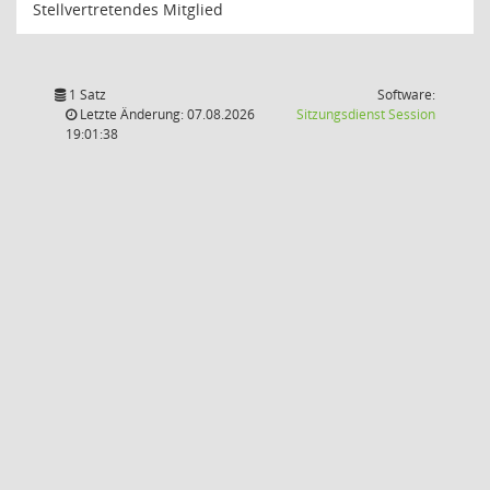
Stellvertretendes Mitglied
1 Satz
Software:
(Wird in
Letzte Änderung: 07.08.2026
Sitzungsdienst
Session
19:01:38