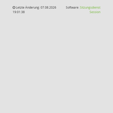
Letzte Änderung: 07.08.2026
Software:
Sitzungsdienst
(Wird in
19:01:38
Session