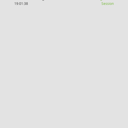
(Wird in
19:01:38
Session