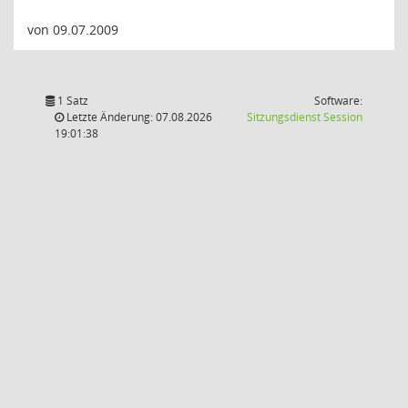
von 09.07.2009
1 Satz
Software:
(Wird in
Letzte Änderung: 07.08.2026
Sitzungsdienst
Session
19:01:38