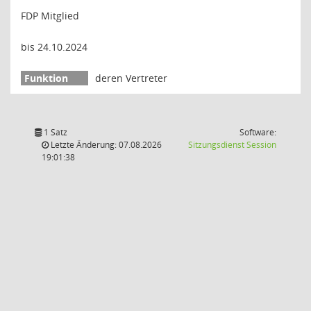
FDP Mitglied
bis 24.10.2024
deren Vertreter
1 Satz
Software:
(Wird in
Letzte Änderung: 07.08.2026
Sitzungsdienst
Session
19:01:38