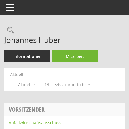
Toggle navigation
Rechercheauswahl
Johannes Huber
Informationen
Mitarbeit
Aktuell
Aktuell
19. Legislaturperiode
VORSITZENDER
Abfallwirtschaftsausschuss