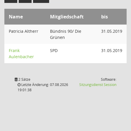
Name
Mitgliedschaft
bis
Patricia Altherr
Bündnis 90/ Die
31.05.2019
Grünen
Frank
SPD
31.05.2019
Aulenbacher
2 Sätze
Software:
(Wird in
Letzte Änderung: 07.08.2026
Sitzungsdienst
Session
19:01:38