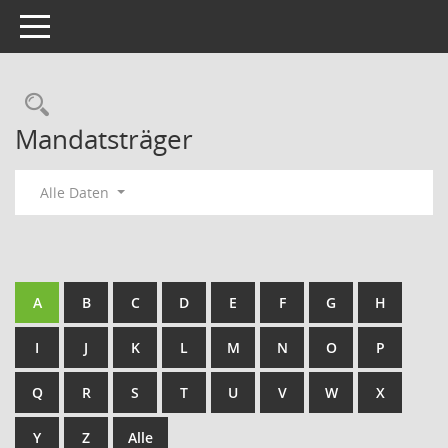
Toggle navigation
Rechercheauswahl
Mandatsträger
Alle Daten
A
B
C
D
E
F
G
H
I
J
K
L
M
N
O
P
Q
R
S
T
U
V
W
X
Y
Z
Alle