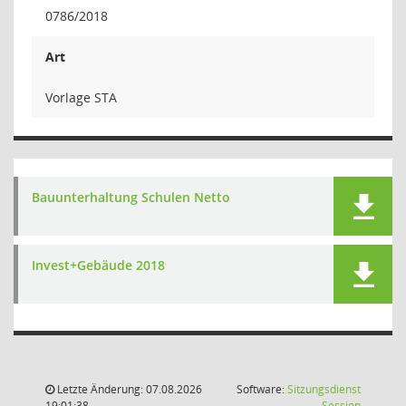
0786/2018
Art
Vorlage STA
Bauunterhaltung Schulen Netto
Invest+Gebäude 2018
Letzte Änderung: 07.08.2026
Software:
Sitzungsdienst
(Wird in
19:01:38
Session