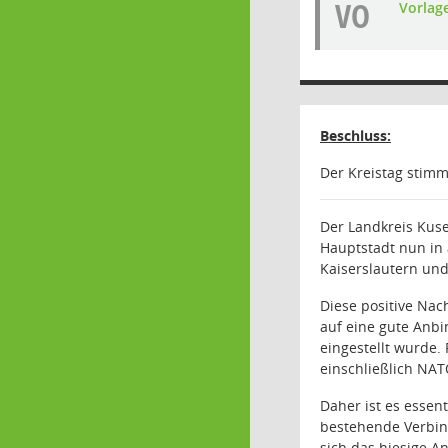
VO
Vorlag
Beschluss:
Der Kreistag stimm
Der Landkreis Kuse
Hauptstadt nun in 
Kaiserslautern und
Diese positive Nac
auf eine gute Anb
eingestellt wurde.
einschließlich NA
Daher ist es essent
bestehende Verbind
sich das hiesige A