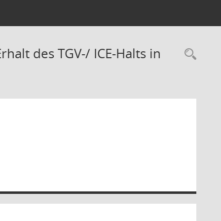
halt des TGV-/ ICE-Halts in
Rec