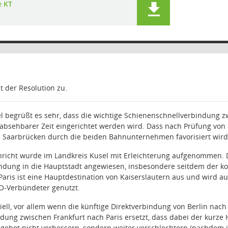
e KT
t der Resolution zu.
l begrüßt es sehr, dass die wichtige Schienenschnellverbindung 
absehbarer Zeit eingerichtet werden wird. Dass nach Prüfung von 
 Saarbrücken durch die beiden Bahnunternehmen favorisiert wird (s
hricht wurde im Landkreis Kusel mit Erleichterung aufgenommen. 
indung in die Hauptstadt angewiesen, insbesondere seitdem der k
 Paris ist eine Hauptdestination von Kaiserslautern aus und wird 
TO-Verbündeter genutzt.
iell, vor allem wenn die künftige Direktverbindung von Berlin nach
ung zwischen Frankfurt nach Paris ersetzt, dass dabei der kurze 
ngebot nicht verbessern, sondern weiter verschlechtern (nachdem i