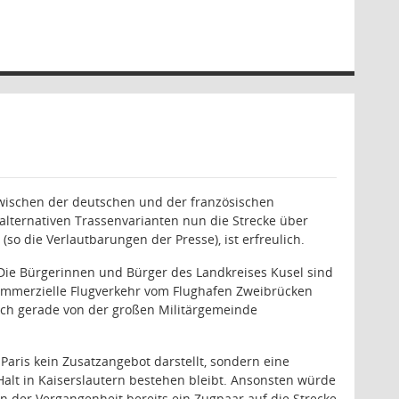
zwischen der deutschen und der französischen
alternativen Trassenvarianten nun die Strecke über
o die Verlautbarungen der Presse), ist erfreulich.
Die Bürgerinnen und Bürger des Landkreises Kusel sind
ommerzielle Flugverkehr vom Flughafen Zweibrücken
auch gerade von der großen Militärgemeinde
 Paris kein Zusatzangebot darstellt, sondern eine
Halt in Kaiserslautern bestehen bleibt. Ansonsten würde
n der Vergangenheit bereits ein Zugpaar auf die Strecke