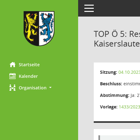
Toggle navigation
TOP Ö 5: Res
Kaiserslaut
Startseite
Sitzung:
04.10.202
Kalender
Beschluss:
einstim
Organisation
Abstimmung:
Ja: 2
Vorlage:
1433/2023