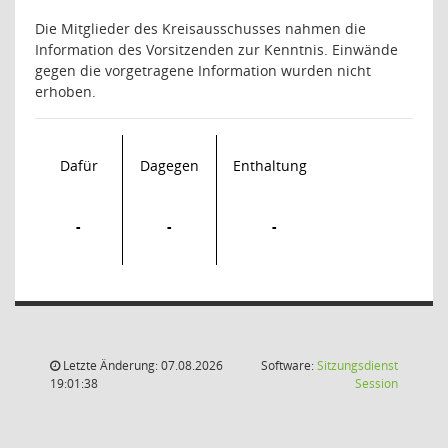
Die Mitglieder des Kreisausschusses nahmen die
Information des Vorsitzenden zur Kenntnis. Einwände
gegen die vorgetragene Information wurden nicht
erhoben.
Dafür
Dagegen
Enthaltung
-
-
-
Letzte Änderung: 07.08.2026
Software:
Sitzungsdienst
(Wird in
19:01:38
Session