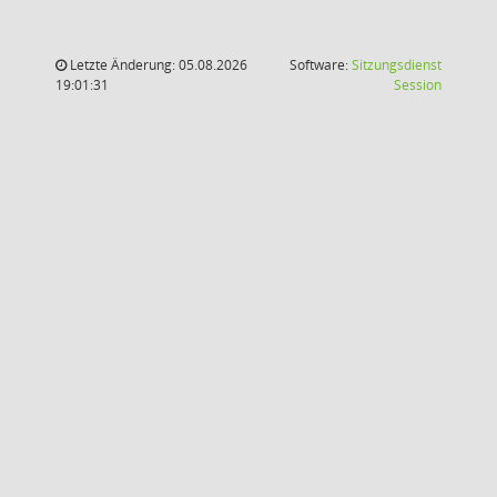
Letzte Änderung: 05.08.2026
Software:
Sitzungsdienst
(Wird in
19:01:31
Session