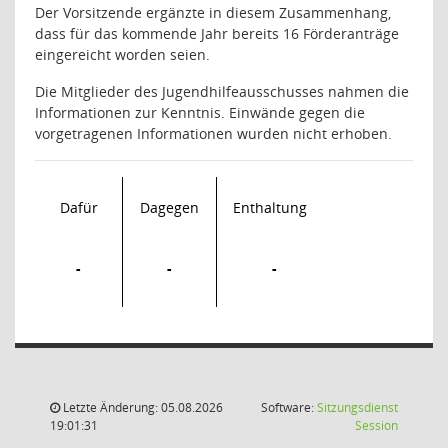
Der Vorsitzende ergänzte in diesem Zusammenhang,
dass für das kommende Jahr bereits 16 Förderanträge
eingereicht worden seien.
Die Mitglieder des Jugendhilfeausschusses nahmen die
Informationen zur Kenntnis. Einwände gegen die
vorgetragenen Informationen wurden nicht erhoben.
Dafür
Dagegen
Enthaltung
-
-
-
Letzte Änderung: 05.08.2026
Software:
Sitzungsdienst
(Wird in
19:01:31
Session