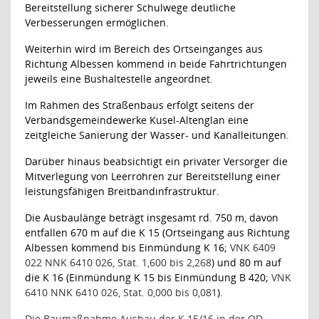
Bereitstellung sicherer Schulwege deutliche
Verbesserungen ermöglichen.
Weiterhin wird im Bereich des Ortseinganges aus
Richtung Albessen kommend in beide Fahrtrichtungen
jeweils eine Bushaltestelle angeordnet.
Im Rahmen des Straßenbaus erfolgt seitens der
Verbandsgemeindewerke Kusel-Altenglan eine
zeitgleiche Sanierung der Wasser- und Kanalleitungen.
Darüber hinaus beabsichtigt ein privater Versorger die
Mitverlegung von Leerrohren zur Bereitstellung einer
leistungsfähigen Breitbandinfrastruktur.
Die Ausbaulänge beträgt insgesamt rd. 750 m, davon
entfallen 670 m auf die K 15 (Ortseingang aus Richtung
Albessen kommend bis Einmündung K 16;
VNK 6409
022 NNK 6410 026, Stat. 1,600 bis 2,268
) und 80 m auf
die K 16 (Einmündung K 15 bis Einmündung B 420;
VNK
6410 NNK 6410 026, Stat. 0,000 bis 0,081
).
Die Baumaßnahme Ausbau der K 15/16 in der OD