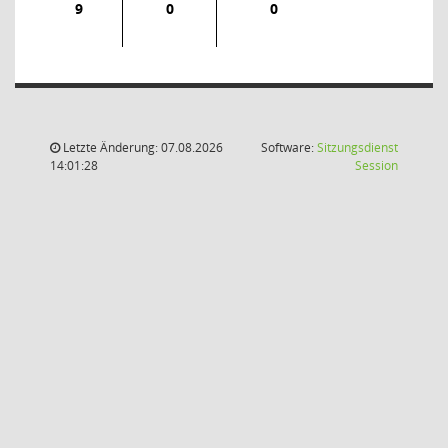
9
0
0
Letzte Änderung: 07.08.2026
Software:
Sitzungsdienst
(Wird in
14:01:28
Session