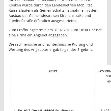
Konken wurde durch den Landesbetrieb Mobilität
Kaiserslautern als Gemeinschaftsmaßnahme mit dem
Ausbau der Gemeindestraßen Kirchenstraße und
Friedhofstraße öffentlich ausgeschrieben.
Zum Eröffnungstermin am 31.07.2018 um 10:30 Uhr hat
eine
Firma ein Angebot abgegeben.
Die rechnerische und fachtechnische Prüfung und
Wertung des Angebotes ergab folgendes Ergebnis:
Bieter
Gesamt
s
-n
1. Fa. AVE GmbH, 66606 St. Wendel
3.405.