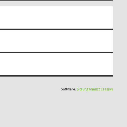
(Wird in
Software:
Sitzungsdienst
Session