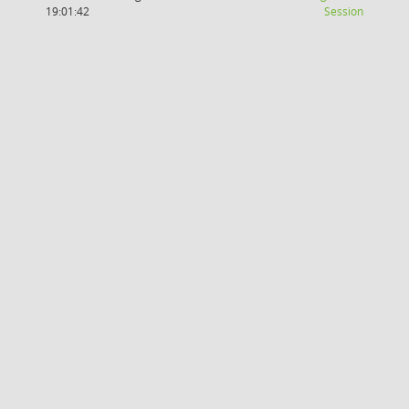
(Wird in
19:01:42
Session