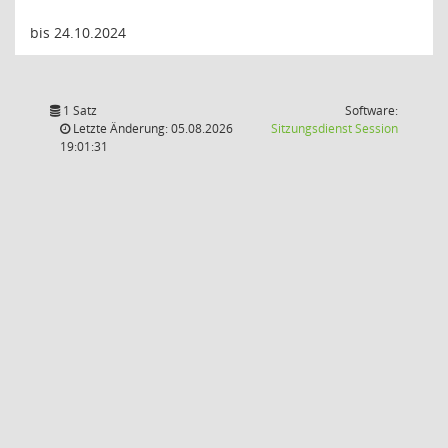
bis 24.10.2024
1 Satz
Software:
(Wird in
Letzte Änderung: 05.08.2026
Sitzungsdienst
Session
19:01:31