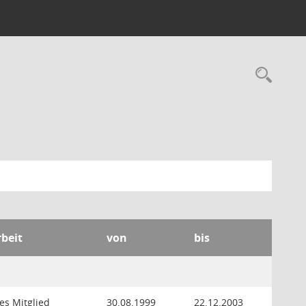
Rec
rbeit
von
bis
es Mitglied
30.08.1999
22.12.2003