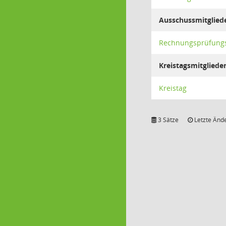
Ausschussmitglied
Rechnungsprüfung
Kreistagsmitgliede
Kreistag
3 Sätze
Letzte Ände