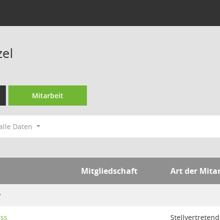
zel
Mitarbeit
alle Daten
Mitgliedschaft
Art der Mita
r
uss
Stellvertretend