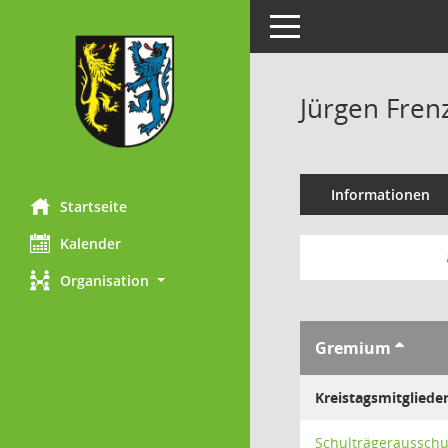
Toggle navigation
Jürgen Fren
Informationen
Startseite
Kalender
Organisation
Gremium
Kreistagsmitgliede
Schulträgeraussch