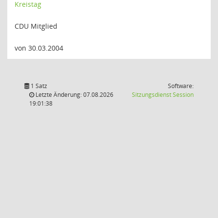
Kreistag
CDU Mitglied
von 30.03.2004
1 Satz
Software:
(Wird in
Letzte Änderung: 07.08.2026
Sitzungsdienst
Session
19:01:38