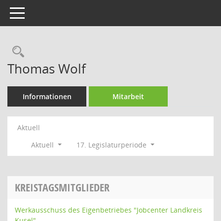
Toggle navigation
Rechercheauswahl
Thomas Wolf
Informationen
Mitarbeit
Aktuell
Aktuell
17. Legislaturperiode
KREISTAGSMITGLIEDER
Werkausschuss des Eigenbetriebes "Jobcenter Landkreis
Kusel"