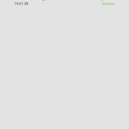
(Wird in
19:01:38
Session