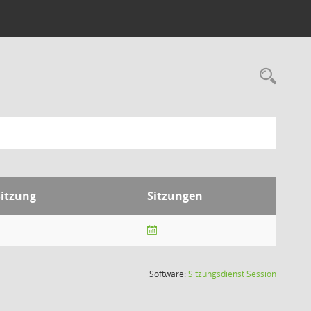
Rec
itzung
Sitzungen
(Wird in
Software:
Sitzungsdienst
Session