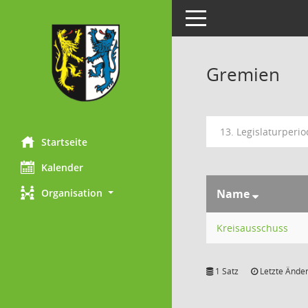
Toggle navigation
Gremien
13. Legislaturperi
Startseite
Kalender
Organisation
Name
Kreisausschuss
1 Satz
Letzte Änder