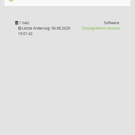
1 Satz
Software:
(Wird in
Letzte Änderung: 06.08.2026
Sitzungsdienst
Session
19:01:42