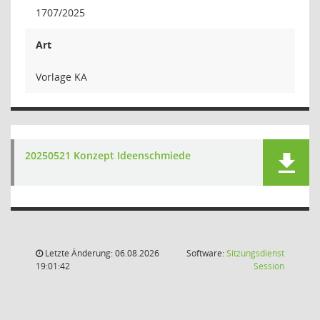
1707/2025
Art
Vorlage KA
20250521 Konzept Ideenschmiede
Letzte Änderung: 06.08.2026
Software:
Sitzungsdienst
(Wird in
19:01:42
Session