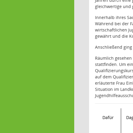
Jahren durch eine 
gleichwertige und 
Innerhalb ihres Sa
Während bei der F
wirtschaftlichen 
gewährt und die Ko
Anschließend ging 
Räumlich gesehen 
stattfinden. Um ei
Qualifizierungskur
auf dem Qualifizi
erläuterte Frau Ei
Situation im Landk
Jugendhilfeausschu
Dafür
Da