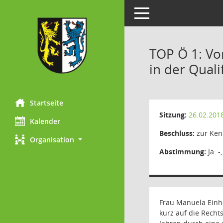
Toggle navigation
TOP Ö 1: Vo
in der Qual
Startseite
Sitzung:
26.02.201
Kalender
Beschluss:
zur Ken
Organisation
Abstimmung:
Ja: -
Frau Manuela Einho
kurz auf die Recht