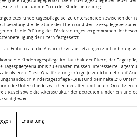
geeignete Tagespflegeperson. Die Kindertagespflege sei neben de
gesetzlich anerkannte Form der Kinderbetreuung.
chgebietes Kindertagespflege sei zu unterscheiden zwischen der F
achberatung die Beratung der Eltern und der Tagespflegepersone
Jugendhilfe die Prüfung des Förderantrages vorgenommen. Insbeso
stenbeteiligung der Eltern festgesetzt.
Frau Einhorn auf die Anspruchsvoraussetzungen zur Förderung von
könne die Kindertagespflege im Haushalt der Eltern, der Tagespf
ne Tagespflegeerlaubnis zu erhalten müssen interessierte Tagesmü
s absolvieren. Diese Qualifizierung erfolge jetzt nicht mehr auf 
erungshandbuch Kindertagespflege (QHB) und beinhalte 210 Unterr
nhorn die Unterschiede zwischen der alten und neuen Qualifizierung
reis Kusel sowie die Altersstruktur der betreuten Kinder ein und b
ssmitglieder.
gegen
Enthaltung