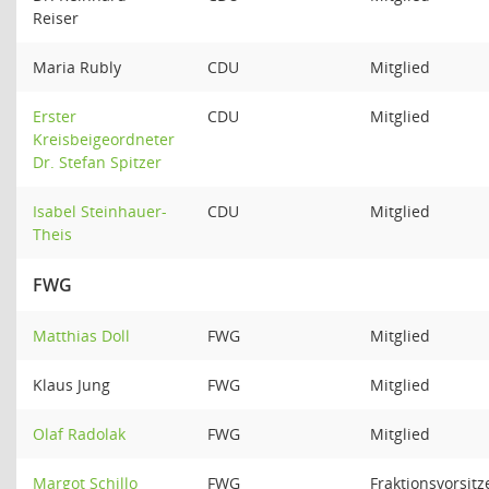
Reiser
Maria Rubly
CDU
Mitglied
Erster
CDU
Mitglied
Kreisbeigeordneter
Dr. Stefan Spitzer
Isabel Steinhauer-
CDU
Mitglied
Theis
FWG
Matthias Doll
FWG
Mitglied
Klaus Jung
FWG
Mitglied
Olaf Radolak
FWG
Mitglied
Margot Schillo
FWG
Fraktionsvorsit