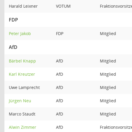
Harald Leixner
VOTUM
Fraktionsvorsit
FDP
Peter Jakob
FDP
Mitglied
AfD
Bärbel Knapp
AfD
Mitglied
Karl Kreutzer
AfD
Mitglied
Uwe Lamprecht
AfD
Mitglied
Jürgen Neu
AfD
Mitglied
Marco Staudt
AfD
Mitglied
Alwin Zimmer
AfD
Fraktionsvorsit