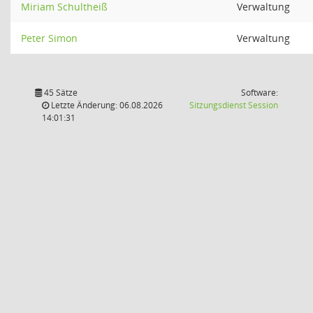
Miriam Schultheiß
Verwaltung
Peter Simon
Verwaltung
45 Sätze
Software:
(Wird in
Letzte Änderung: 06.08.2026
Sitzungsdienst
Session
14:01:31