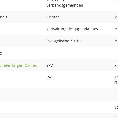
Verbandsgemeinden
Theis
Richter
Mi
Verwaltung des Jugendamtes
Mi
Evangelische Kirche
Mi
e
rdneter Jürgen Conrad
SPD
K
FWG
Kr
(T
V