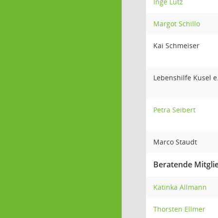
Inge Lütz
Margot Schillo
Kai Schmeiser
Lebenshilfe Kusel 
Petra Seibert
Marco Staudt
Beratende Mitgli
Katinka Allmann
Thorsten Ellmer