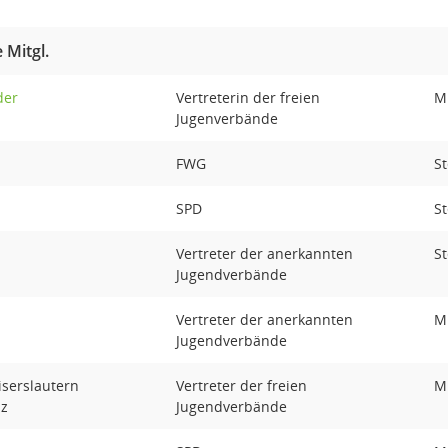
 Mitgl.
der
Vertreterin der freien
Mi
Jugenverbände
FWG
St
SPD
St
Vertreter der anerkannten
St
Jugendverbände
Vertreter der anerkannten
Mi
Jugendverbände
iserslautern
Vertreter der freien
Mi
lz
Jugendverbände