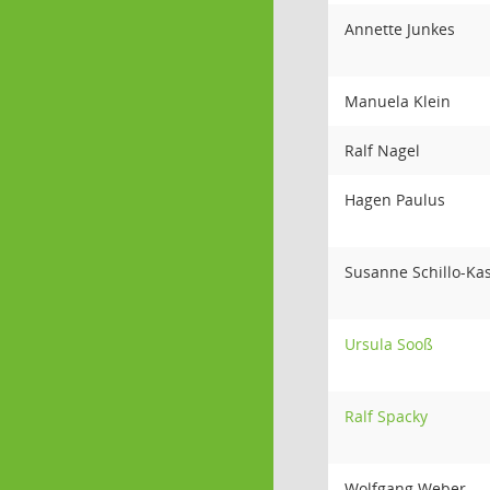
Annette Junkes
Manuela Klein
Ralf Nagel
Hagen Paulus
Susanne Schillo-K
Ursula Sooß
Ralf Spacky
Wolfgang Weber