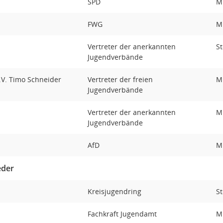
SPD
Mi
FWG
Mi
Vertreter der anerkannten
St
Jugendverbände
e.V. Timo Schneider
Vertreter der freien
Mi
Jugendverbände
Vertreter der anerkannten
Mi
Jugendverbände
AfD
Mi
eder
Kreisjugendring
St
Fachkraft Jugendamt
Mi