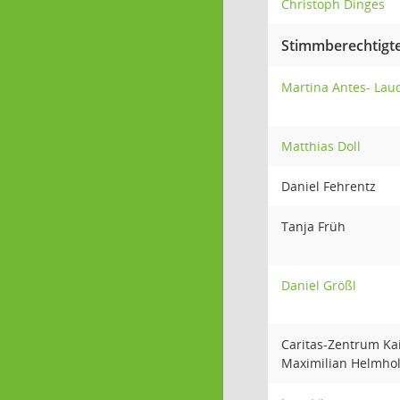
Christoph Dinges
Stimmberechtigte
Martina Antes- Lau
Matthias Doll
Daniel Fehrentz
Tanja Früh
Daniel Größl
Caritas-Zentrum Ka
Maximilian Helmho