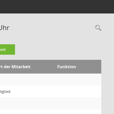
Uhr
Rec
eit
rt der Mitarbeit
Funktion
tglied