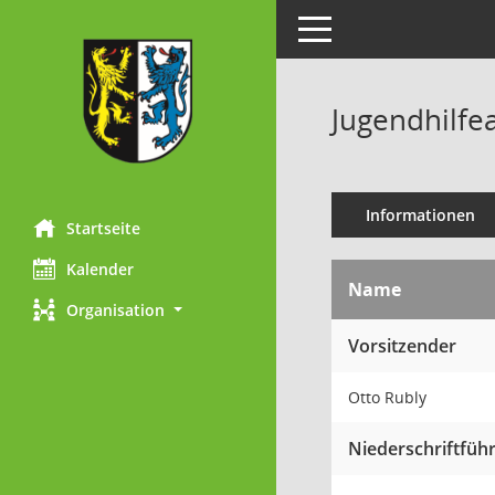
Toggle navigation
Jugendhilfe
Informationen
Startseite
Kalender
Name
Organisation
Vorsitzender
Otto Rubly
Niederschriftfüh