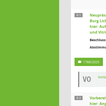
Neupräs
Ö 1
Burg Lic
hier: Au
und Vitr
Beschluss
Abstimmu
1788/2025
VO
Vorl
Vorberei
Ö 2
hier: An