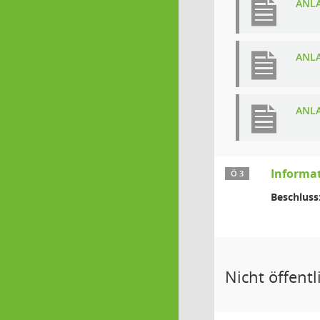
ANLA
ANLA
ANLA
Informa
Ö 3
Beschluss
Nicht öffentli