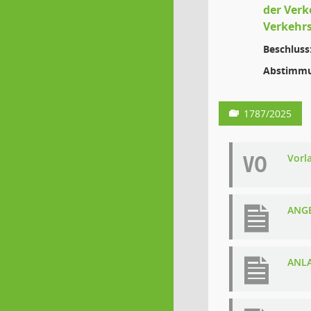
der Ver
Verkehr
Beschluss
Abstimmu
1787/2025
VO
Vorl
ANGE
ANLA